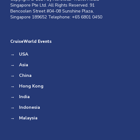
Singapore Pte Ltd. All Rights Reserved. 91
Bencoolen Street #04-08 Sunshine Plaza,
Singapore 189652 Telephone: +65 6801 0450
CruiseWorld Events
→
USA
→
Asia
→
China
→
Hong Kong
→
India
→
Indonesia
→
Malaysia